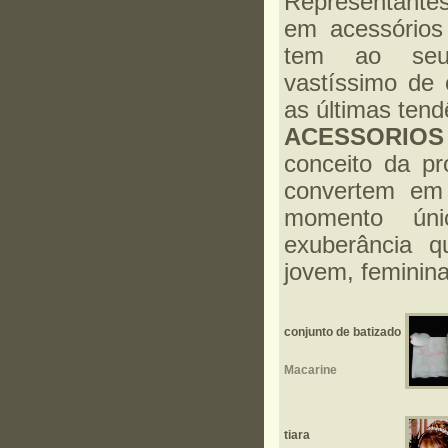
Representant
em acessóri
tem ao seu
vastíssimo de
as últimas ten
ACESSORIOS
conceito da pr
convertem em 
momento úni
exuberância 
jovem, feminina
conjunto de batizado
Macarine
tiara