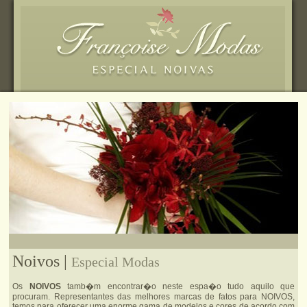
Noivos |
Especial Modas
Os
NOIVOS
tamb�m encontrar�o neste espa�o tudo aquilo que
procuram. Representantes das melhores marcas de fatos para NOIVOS,
temos para oferecer uma enorme gama de modelos e cores de acordo com