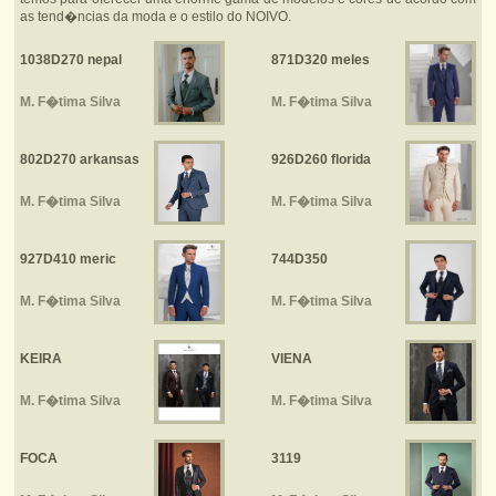
as tend�ncias da moda e o estilo do NOIVO.
1038D270 nepal
871D320 meles
M. F�tima Silva
M. F�tima Silva
802D270 arkansas
926D260 florida
M. F�tima Silva
M. F�tima Silva
927D410 meric
744D350
M. F�tima Silva
M. F�tima Silva
KEIRA
VIENA
M. F�tima Silva
M. F�tima Silva
FOCA
3119